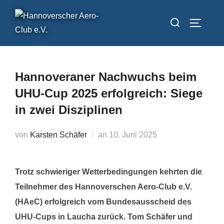
Zum
Suchen
Inhalt
SEITEN
nach:
springen
Hannoveraner Nachwuchs beim
UHU-Cup 2025 erfolgreich: Siege
in zwei Disziplinen
Veröffentlicht
von
Karsten Schäfer
an
10. Juni 2025
am
Trotz schwieriger Wetterbedingungen kehrten die
Teilnehmer des Hannoverschen Aero-Club e.V.
(HAeC) erfolgreich vom Bundesausscheid des
UHU-Cups in Laucha zurück. Tom Schäfer und