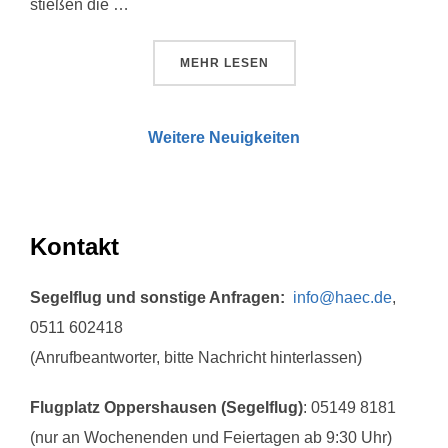
stießen die …
ÜBER „“DAS WAR ETWAS GANZ 
MEHR
LESEN
Weitere Neuigkeiten
Kontakt
Segelflug und sonstige Anfragen:
info@haec.de
,
0511 602418
(Anrufbeantworter, bitte Nachricht hinterlassen)
Flugplatz Oppershausen (Segelflug)
: 05149 8181
(nur an Wochenenden und Feiertagen ab 9:30 Uhr)