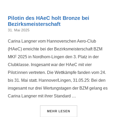
Pilotin des HAeC holt Bronze bei
Bezirksmeisterschaft
31. Mai 2025
Carina Langner vom Hannoverschen Aero-Club
(HAeC) erreichte bei der Bezirksmeisterschaft BZM
MKF 2025 in Nordhorn-Lingen den 3. Platz in der
Clubklasse. Insgesamt war der HAeC mit vier
Pilot:innen vertreten. Die Wettkämpfe fanden vom 24.
bis 31. Mai statt. Hannover/Lingen, 31.05.25: Bei den
insgesamt nur drei Wertungstagen der BZM gelang es
Carina Langner mit ihrer Standard …
ÜBER „PILOTIN DES HAEC HOLT
MEHR
LESEN